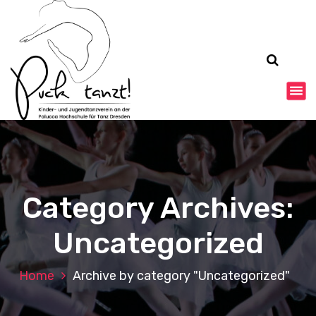
S
k
i
p
t
o
c
o
n
t
e
n
t
Category Archives:
Uncategorized
Home
Archive by category "Uncategorized"