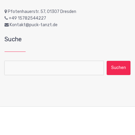
Pfotenhauerstr. 57, 01307 Dresden
+49 15782544227
Kontakt@puck-tanzt.de
Suche
Suche nach:
Copyright © 2026 PUCK e.V. an der Palucca Hochschule für Tanz
Dresden | Powered by
Hantus WordPress Theme